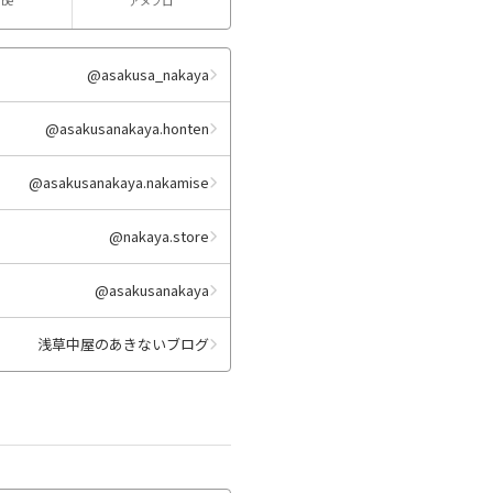
ube
アメブロ
@asakusa_nakaya
@asakusanakaya.honten
@asakusanakaya.nakamise
@nakaya.store
@asakusanakaya
浅草中屋のあきないブログ