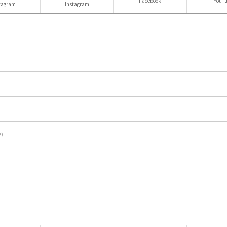
Facebook
YouT
tagram
Instagram
e)