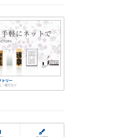
クトリー
 札・提灯など