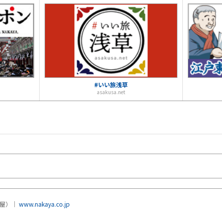
#いい旅浅草
asakusa.net
中屋）｜
www.nakaya.co.jp