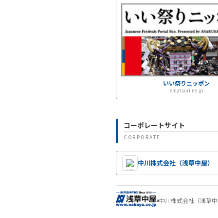
いい祭りニッポン
ematsuri.ne.jp
コーポレートサイト
CORPORATE
中川株式会社
（浅草中屋）
中川株式会社（浅草