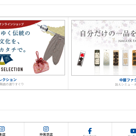
レクション
中屋ファ
 銘店の選りすぐり
誂えシミュ ―
本店
仲見世店